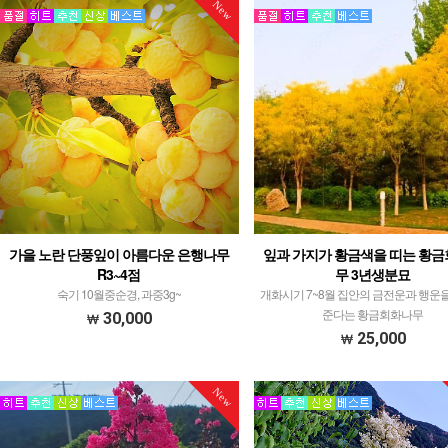
New
가을 노란 단풍잎이 아름다운 은행나무
잎과 가지가 황금색을 띠는 황
R3~4점
무 3년생분묘
숙기 10월중순경, 과중3g~
개화시기 7~8월 집안의 금전운과 행운
준다는 황금회화나무
30,000
25,000
New