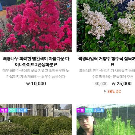
배룡나무 화려한 빨간색이 아름다운 다
북경라일락 거향수 향수목 접목3
이나마이트 2년생화분묘
묘
매우 화려한 색상의 꽃을 지녔고 초여름부터 늦
크림색의 진한 꽃 향기가 사방을 진동하
가을까지 계속 개화하는 최우수 품종이다
수로 양봉하는 분들에게 추천
10,000
25,000
40,000
38% DC