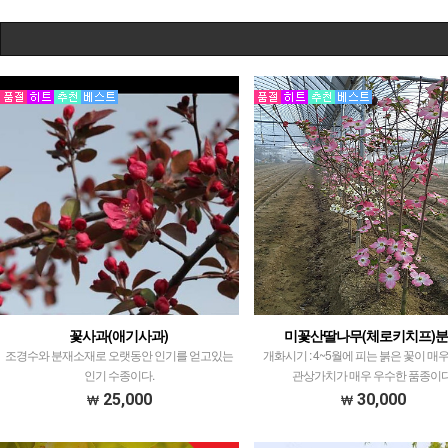
꽃사과(애기사과)
미꽃산딸나무(체로키치프)
조경수와 분재소재로 오랫동안 인기를 얻고있는
개화시기 : 4~5월에 피는 붉은 꽃이 
인기 수종이다.
관상가치가 매우 우수한 품종이다
25,000
30,000