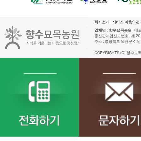
회사소개
|
서비스 이용약관
업체명 : 향수묘목농원
| 대표
통신판매업신고번호 : 제 2011-충
주소 : 충청북도 옥천군 이원
COPYRIGHTS (C) 향수묘목