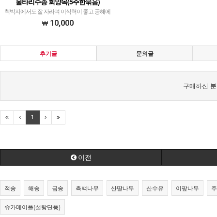
울타리수종 회양목(5주한묶음)
척박지에서도 잘 자라며 이식력이 좋고 공해에
강한다.(5주한묶음)
10,000
후기글
문의글
구매하신 분
1
이전
적송
해송
금송
측백나무
산딸나무
산수유
이팦나무
주
슈가메이폴(설탕단풍)