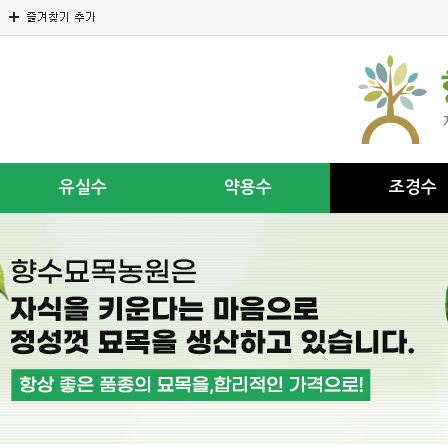
유실수
약용수
조경수