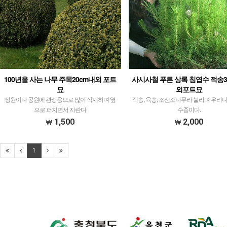
100년을 사는 나무 주목20cm내외 포트
사시사철 푸른 상록 침엽수 적송3
묘
외포트묘
정원이나 공원에 관상용으로 많이 식재하며 옆
적송, 육송, 조선소나무라 불리며 우리
으로 퍼지면서 자란다
수종이다.
1,500
2,000
1