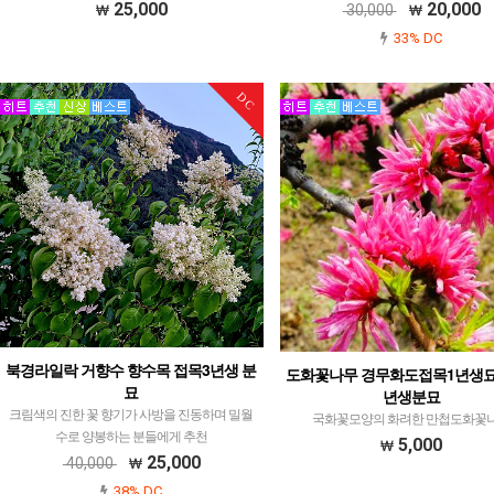
25,000
20,000
30,000
33% DC
DC
북경라일락 거향수 향수목 접목3년생 분
도화꽃나무 경무화도접목1년생묘
묘
년생분묘
크림색의 진한 꽃 향기가 사방을 진동하며 밀월
국화꽃모양의 화려한 만첩도화꽃
수로 양봉하는 분들에게 추천
5,000
25,000
40,000
38% DC