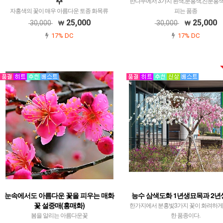
주
한나무에서 3가지 흰색,분홍색,진분홍
자홍색의 꽃이 매우 아름다운 토종 화목류
피는 품종
25,000
25,000
30,000
30,000
17% DC
17% DC
눈속에서도 아름다운 꽃을 피우는 매화
능수 삼색도화 1년생묘목과 2
꽃 설중매(홍매화)
한가지에서 분홍빛3가지 꽃이 화려하게
봄을 알리는 아름다운꽃
한 품종이다.