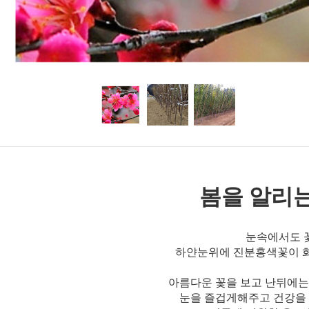
봄을 알리는
눈속에서도 
하얀눈위에 진분홍색꽃이 화
아름다운 꽃을 보고 난뒤에는
눈을 즐겁게해주고 건강을