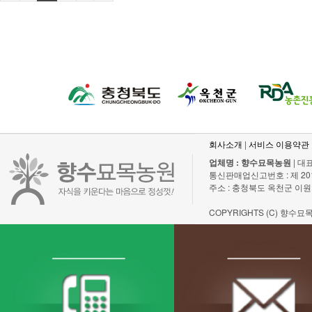
회사소개
|
서비스 이용약관
업체명 : 향수묘목농원
| 대표
통신판매업신고번호 : 제 2011-충
주소 : 충청북도 옥천군 이원
COPYRIGHTS (C) 향수묘목