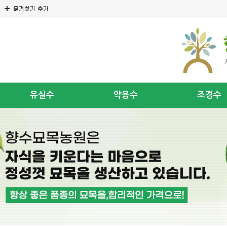
유실수
약용수
조경수