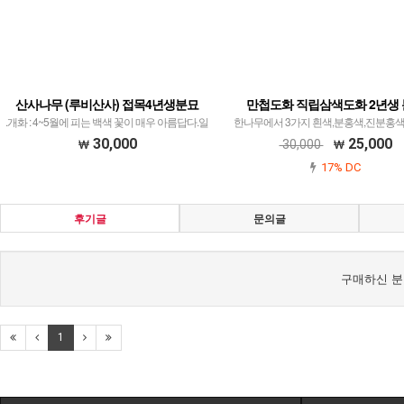
산사나무 (루비산사) 접목4년생분묘
만첩도화 직립삼색도화 2년생
.개화 : 4~5월에 피는 백색 꽃이 매우 아름답다.일
한나무에서 3가지 흰색,분홍색,진분홍색
반 산사보다 열매의 크기가 3~4배가 큰 최신품종
피는 품종
30,000
25,000
30,000
17% DC
후기글
문의글
구매하신 분
1