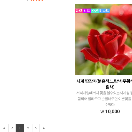
사계 땅장미(붉은색,노랑색,주황색
흰색)
서리내릴때까지 꽃을 볼수있는사계성 
쯤되어 잘라주고 손질해주면 이쁜꽃을 
수있다.
10,000
1
2