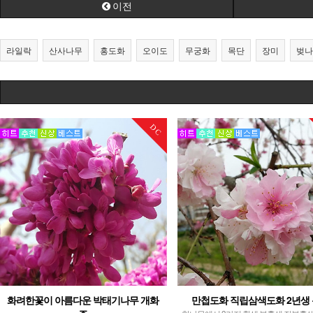
이전
라일락
산사나무
홍도화
오이도
무궁화
목단
장미
벚나
DC
화려한꽃이 아름다운 박태기나무 개화
만첩도화 직립삼색도화 2년생