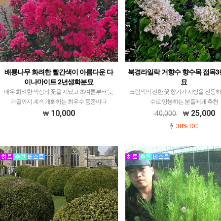
배룡나무 화려한 빨간색이 아름다운 다
북경라일락 거향수 향수목 접목3
이나마이트 2년생화분묘
묘
매우 화려한 색상의 꽃을 지녔고 초여름부터 늦
크림색의 진한 꽃 향기가 사방을 진동하
가을까지 계속 개화하는 최우수 품종이다
수로 양봉하는 분들에게 추천
10,000
25,000
40,000
38% DC