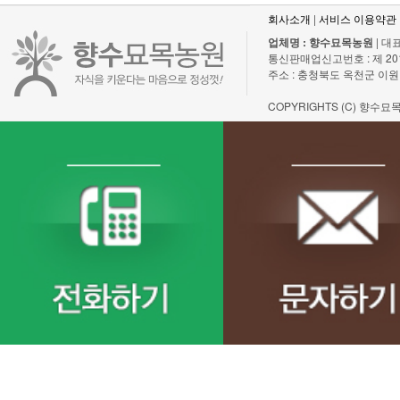
회사소개
|
서비스 이용약관
업체명 : 향수묘목농원
| 대표
통신판매업신고번호 : 제 2011-충
주소 : 충청북도 옥천군 이원
COPYRIGHTS (C) 향수묘목