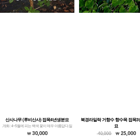
산사나무 (루비산사) 접목4년생분묘
북경라일락 거향수 향수목 접목3
묘
.개화 : 4~5월에 피는 백색 꽃이 매우 아름답다.일
반 산사보다 열매의 크기가 3~4배가 큰 최신품종
크림색의 진한 꽃 향기가 사방을 진동하
30,000
25,000
40,000
수로 양봉하는 분들에게 추천