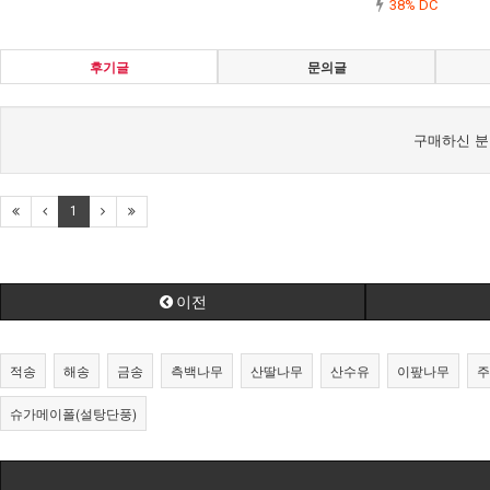
38% DC
후기글
문의글
구매하신 분
1
이전
적송
해송
금송
측백나무
산딸나무
산수유
이팦나무
주
슈가메이폴(설탕단풍)