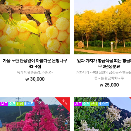
가을 노란 단풍잎이 아름다운 은행나무
잎과 가지가 황금색을 띠는 황
R3~4점
무 3년생분묘
숙기 10월중순경, 과중3g~
개화시기 7~8월 집안의 금전운과 행운
준다는 황금회화나무
30,000
25,000
New