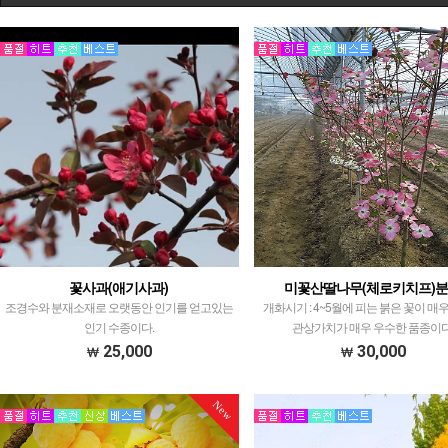
꽃사과(애기사과)
미꽃산딸나무(체로키치프)
조경수와 분재소재로 오랫동안 인기를 얻고있는
개화시기 : 4~5월에 피는 붉은 꽃이 
인기 수종이다.
관상가치가 매우 우수한 품종이다
25,000
30,000
New