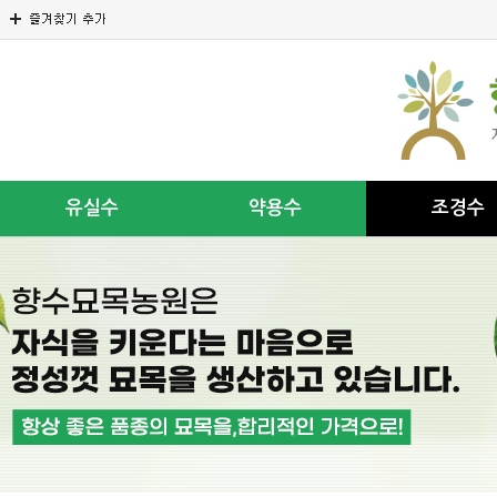
유실수
약용수
조경수