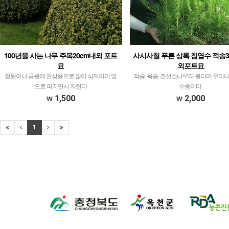
100년을 사는 나무 주목20cm내외 포트
사시사철 푸른 상록 침엽수 적송3
묘
외포트묘
정원이나 공원에 관상용으로 많이 식재하며 옆
적송, 육송, 조선소나무라 불리며 우리
으로 퍼지면서 자란다
수종이다.
1,500
2,000
1