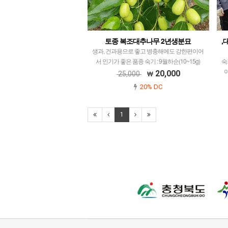
토종 복조대추나무 2년생분묘
,
생과, 건과용으로 좋고 병충해에도 강한편이어
서 인기가 좋은 품종 숙기 : 9월하순(10~15g)
숙
20,000
25,000
20% DC
1