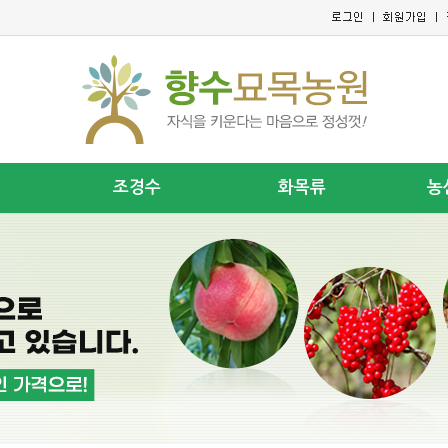
조경수
화목류
농