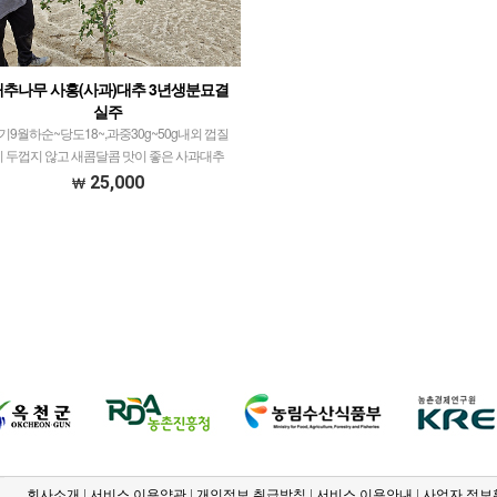
대추나무 사홍(사과)대추 3년생분묘결
실주
기9월하순~당도18~,과중30g~50g내외 껍질
이 두껍지 않고 새콤달콤 맛이 좋은 사과대추
25,000
회사소개
|
서비스 이용약관
|
개인정보 취급방침
|
서비스 이용안내
|
사업자 정보