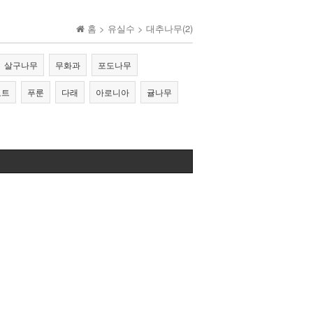
홈 >
유실수
>
대추나무(2)
살구나무
무화과
포도나무
오트
푸룬
다래
아로니아
귤나무