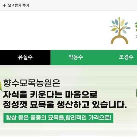
유실수
약용수
조경수