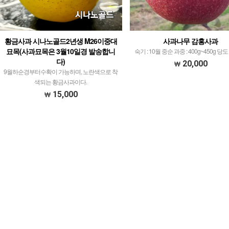
황금사과 시나노골드2년생 M26이중대
사과나무 감홍사과
묘목(사과묘목은 3월10일경 발송합니
숙기 : 10월 중순 과중 : 400g~450g 당도 : 
다)
20,000
9월하순경부터수확이 가능하며, 노란색으로 착
색되는 황금사과이다.
15,000