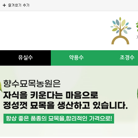
유실수
약용수
조경수