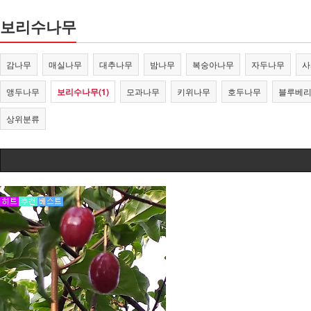
보리수나무
감나무
매실나무
대추나무
밤나무
복숭아나무
자두나무
사
앵두나무
보리수나무(1)
모과나무
키위나무
호두나무
블루베
상위분류