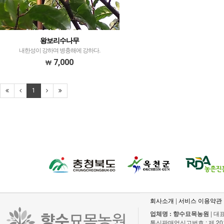
왕보리수나무
내한성이 강하며 병충해에 강하다.
7,000
1
회사소개
|
서비스 이용약관
업체명 : 향수묘목농원
| 대표
통신판매업신고번호 : 제 2011-충