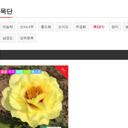
목단
라일락
산사나무
홍도화
오이도
무궁화
목단(1)
장미
남경도
상위분류
DC