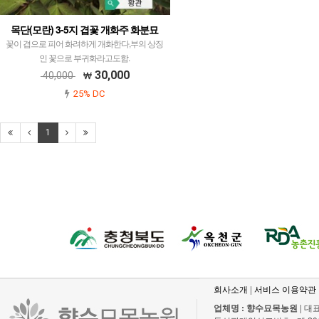
목단(모란) 3-5지 겹꽃 개화주 화분묘
꽃이 겹으로 피어 화려하게 개화한다,부의 상징
인 꽃으로 부귀화라고도함.
30,000
40,000
25% DC
1
회사소개
|
서비스 이용약관
업체명 : 향수묘목농원
| 대표