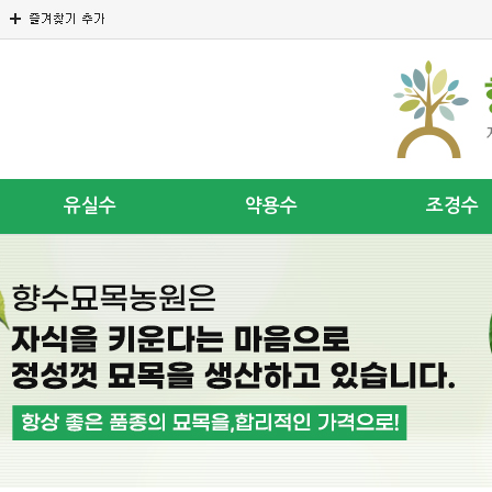
유실수
약용수
조경수