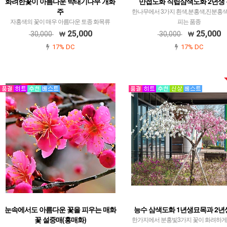
화려한꽃이 아름다운 박태기나무 개화
만첩도화 직립삼색도화 2년생
주
한나무에서 3가지 흰색,분홍색,진분홍
자홍색의 꽃이 매우 아름다운 토종 화목류
피는 품종
25,000
25,000
30,000
30,000
17% DC
17% DC
눈속에서도 아름다운 꽃을 피우는 매화
능수 삼색도화 1년생묘목과 2
꽃 설중매(홍매화)
한가지에서 분홍빛3가지 꽃이 화려하게