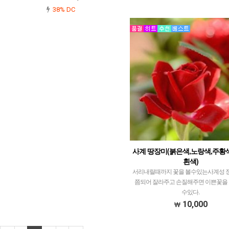
38% DC
사계 땅장미(붉은색,노랑색,주황색
흰색)
서리내릴때까지 꽃을 볼수있는사계성 
쯤되어 잘라주고 손질해주면 이쁜꽃을 
수있다.
10,000