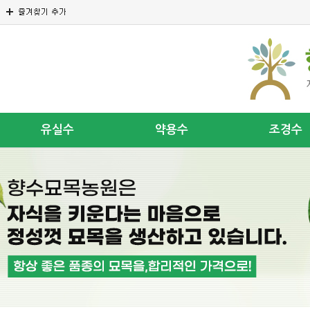
유실수
약용수
조경수