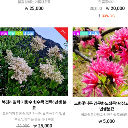
봄을 알리는 아름다운꽃
한 품종이다.
25,000
20,000
30,000
33% DC
DC
북경라일락 거향수 향수목 접목3년생 분
도화꽃나무 경무화도접목1년생묘
묘
년생분묘
크림색의 진한 꽃 향기가 사방을 진동하며 밀월
국화꽃모양의 화려한 만첩도화꽃
수로 양봉하는 분들에게 추천
5,000
25,000
40,000