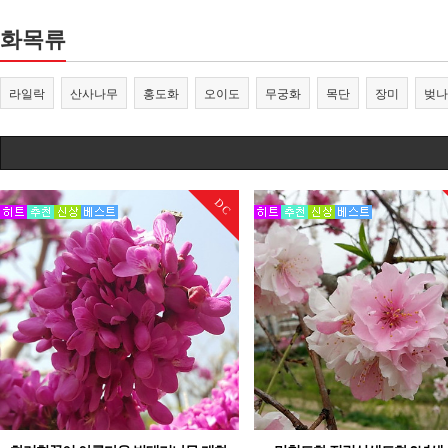
화목류
라일락
산사나무
홍도화
오이도
무궁화
목단
장미
벚나
DC