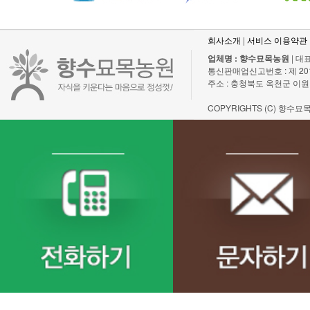
회사소개
|
서비스 이용약관
업체명 : 향수묘목농원
| 대표
통신판매업신고번호 : 제 2011-충
주소 : 충청북도 옥천군 이원
COPYRIGHTS (C) 향수묘목