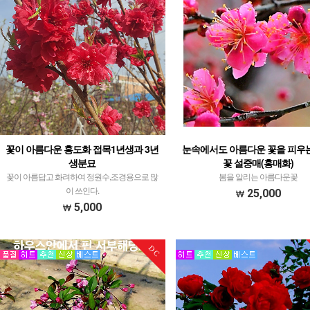
꽃이 아름다운 홍도화 접목1년생과 3년
눈속에서도 아름다운 꽃을 피우
생분묘
꽃 설중매(홍매화)
꽃이 아름답고 화려하여 정원수,조경용으로 많
봄을 알리는 아름다운꽃
이 쓰인다.
25,000
5,000
DC