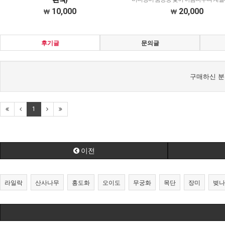
서리내릴때까지 꽃을 볼수있는사계성 장미 질때
수있는 향기로운 줄 정원장미
10,000
20,000
쯤되어 잘라주고 손질해주면 이쁜꽃을 오래 볼
수있다.
후기글
문의글
구매하신 분
1
이전
라일락
산사나무
홍도화
오이도
무궁화
목단
장미
벚나