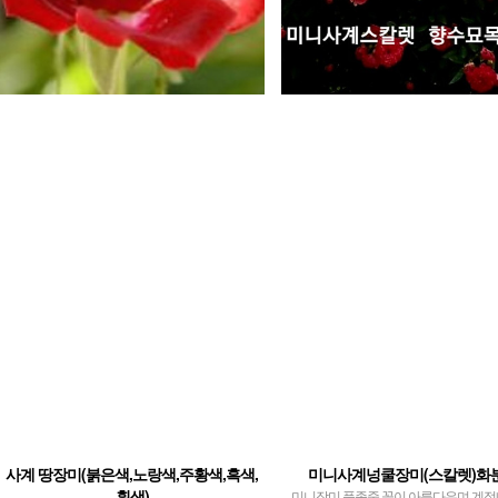
사계 땅장미(붉은색,노랑색,주황색,흑색,
미니사계넝쿨장미(스칼렛)화
흰색)
미니장미 품종중 꽃이 아름다우며 계절