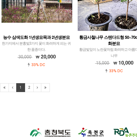
능수 삼색도화 1년생묘목과 2년생분묘
황금사철나무 스텐다드형 50~70
화분묘
한가지에서 분홍빛3가지 꽃이 화려하게 피는 귀
한 품종이다.
황금빛잎이 노란꽃처럼 화려하고 아름
나무
20,000
30,000
10,000
15,000
33% DC
33% DC
1
2