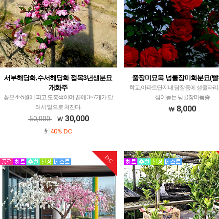
서부해당화,수서해당화 접목3년생분묘
줄장미묘목 넝쿨장미화분묘(빨
개화주
학교,아파트단지내.담장등에 생울타리
꽃은 4~5월에 피고 도홍색이며 끝에 3~7개가 달
심어놓는 넝쿨장미품종
려서 밑으로 쳐진다.
8,000
30,000
50,000
40% DC
DC