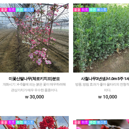
미꽃산딸나무(체로키치프)분묘
사철나무3년생,h1.0m 5주 1
개화시기 : 4~5월에 피는 붉은 꽃이 매우하려해
방풍, 방림 효과가 좋아 울타리의 전형
관상가치가 매우 우수한 품종이다.
이다.
30,000
10,000