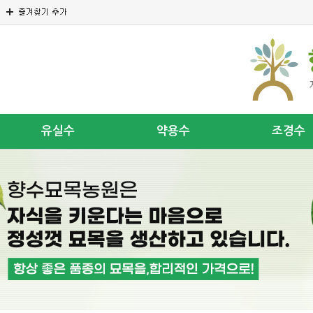
유실수
약용수
조경수