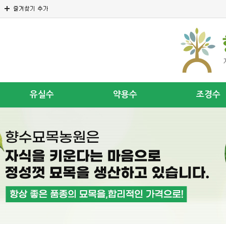
유실수
약용수
조경수