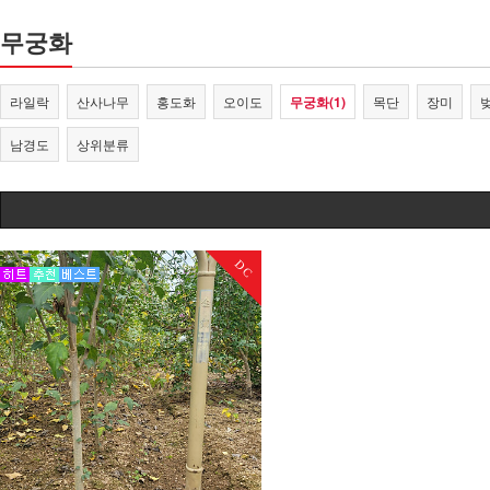
무궁화
라일락
산사나무
홍도화
오이도
무궁화(1)
목단
장미
남경도
상위분류
DC