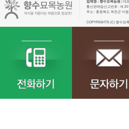
업체명 : 향수묘목농원
| 대표
통신판매업신고번호 : 제 2011-충
주소 : 충청북도 옥천군 이원
COPYRIGHTS (C) 향수묘목