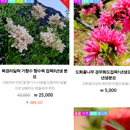
북경라일락 거향수 향수목 접목3년생 분
도화꽃나무 경무화도접목1년생묘
묘
년생분묘
크림색의 진한 꽃 향기가 사방을 진동하며 밀월
국화꽃모양의 화려한 만첩도화꽃
수로 양봉하는 분들에게 추천
5,000
25,000
40,000
38% DC