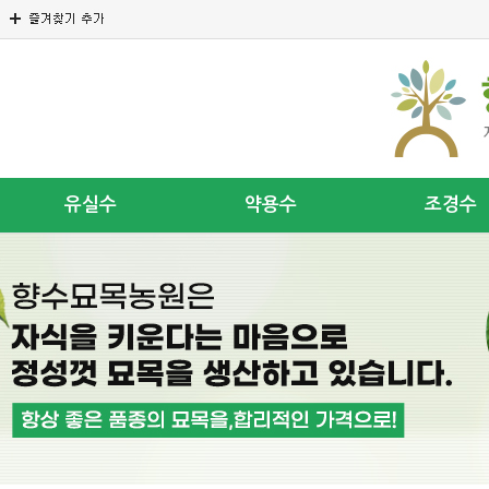
유실수
약용수
조경수