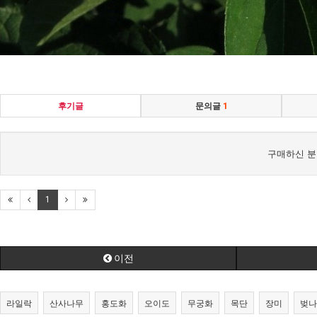
후기글
문의글
1
구매하신 분
1
이전
라일락
산사나무
홍도화
오이도
무궁화
목단
장미
벚나