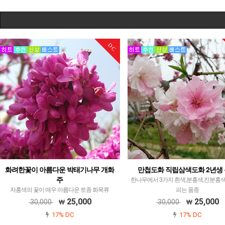
DC
화려한꽃이 아름다운 박태기나무 개화
만첩도화 직립삼색도화 2년생
주
한나무에서 3가지 흰색,분홍색,진분홍
자홍색의 꽃이 매우 아름다운 토종 화목류
피는 품종
25,000
25,000
30,000
30,000
17% DC
17% DC