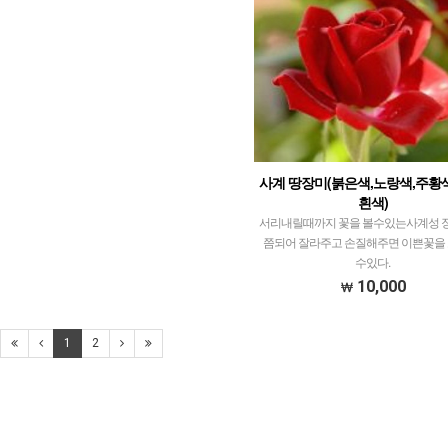
사계 땅장미(붉은색,노랑색,주황색
흰색)
서리내릴때까지 꽃을 볼수있는사계성 
쯤되어 잘라주고 손질해주면 이쁜꽃을 
수있다.
10,000
1
2