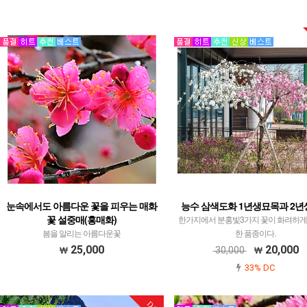
눈속에서도 아름다운 꽃을 피우는 매화
능수 삼색도화 1년생묘목과 2
꽃 설중매(홍매화)
한가지에서 분홍빛3가지 꽃이 화려하게
봄을 알리는 아름다운꽃
한 품종이다.
25,000
20,000
30,000
33% DC
DC