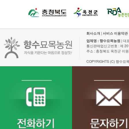
회사소개
|
서비스 이용약관
업체명 : 향수묘목농원
| 대표
통신판매업신고번호 : 제 2011-충
주소 : 충청북도 옥천군 이원
COPYRIGHTS (C) 향수묘목