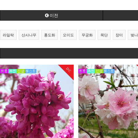
이전
라일락
산사나무
홍도화
오이도
무궁화
목단
장미
벚나
DC