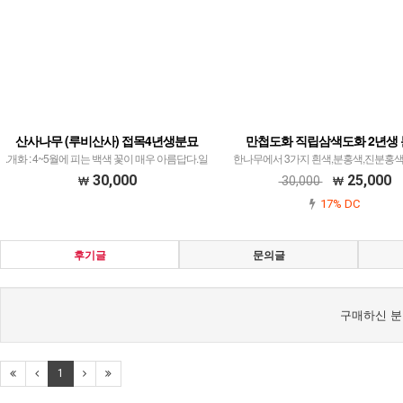
산사나무 (루비산사) 접목4년생분묘
만첩도화 직립삼색도화 2년생
.개화 : 4~5월에 피는 백색 꽃이 매우 아름답다.일
한나무에서 3가지 흰색,분홍색,진분홍색
반 산사보다 열매의 크기가 3~4배가 큰 최신품종
피는 품종
30,000
25,000
30,000
17% DC
후기글
문의글
구매하신 분
1