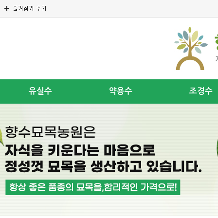
유실수
약용수
조경수