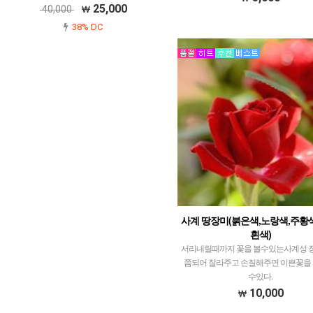
25,000
40,000
38% DC
사계 땅장미(붉은색,노랑색,주황색
흰색)
서리내릴때까지 꽃을 볼수있는사계성 
쯤되어 잘라주고 손질해주면 이쁜꽃을 
수있다.
10,000