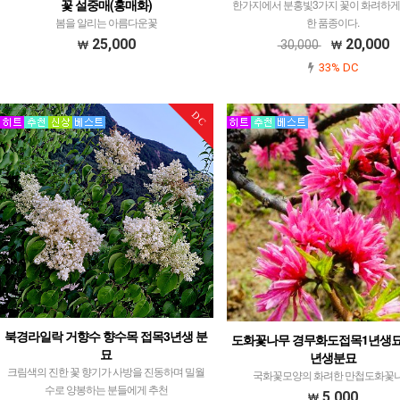
꽃 설중매(홍매화)
한가지에서 분홍빛3가지 꽃이 화려하게
봄을 알리는 아름다운꽃
한 품종이다.
25,000
20,000
30,000
33% DC
DC
북경라일락 거향수 향수목 접목3년생 분
도화꽃나무 경무화도접목1년생묘
묘
년생분묘
크림색의 진한 꽃 향기가 사방을 진동하며 밀월
국화꽃모양의 화려한 만첩도화꽃
수로 양봉하는 분들에게 추천
5,000