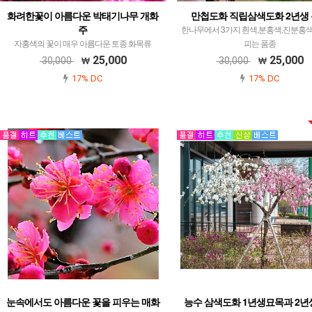
화려한꽃이 아름다운 박태기나무 개화
만첩도화 직립삼색도화 2년생
주
한나무에서 3가지 흰색,분홍색,진분홍
자홍색의 꽃이 매우 아름다운 토종 화목류
피는 품종
25,000
25,000
30,000
30,000
17% DC
17% DC
눈속에서도 아름다운 꽃을 피우는 매화
능수 삼색도화 1년생묘목과 2