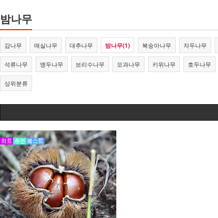
밤나무
감나무
매실나무
대추나무
밤나무(1)
복숭아나무
자두나무
석류나무
앵두나무
보리수나무
모과나무
키위나무
호두나무
상위분류