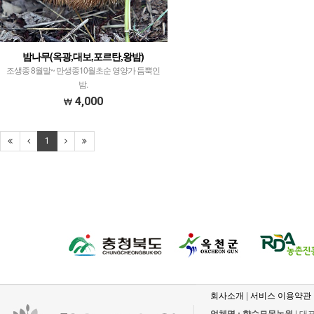
밤나무(옥광,대보,포르탄,왕밤)
조생종 8월말~ 만생종10월초순 영양가 듬뿍인
밤.
4,000
1
회사소개
|
서비스 이용약관
업체명 : 향수묘목농원
| 대표