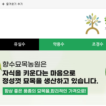
유실수
약용수
조경수