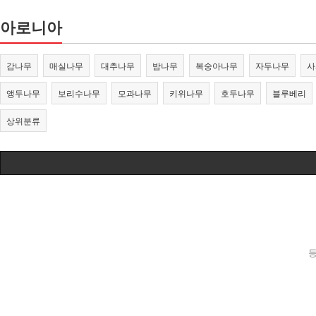
아로니아
감나무
매실나무
대추나무
밤나무
복숭아나무
자두나무
사
앵두나무
보리수나무
모과나무
키위나무
호두나무
블루베리
상위분류
등